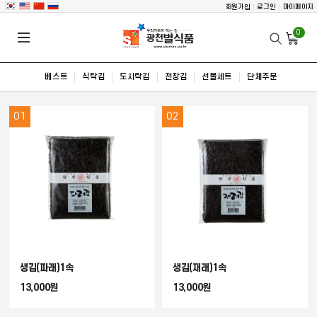
회원가입
로그인
마이페이지
0
베스트
식탁김
도시락김
전장김
선물세트
단체주문
01
02
생김(파래)1속
생김(재래)1속
13,000원
13,000원