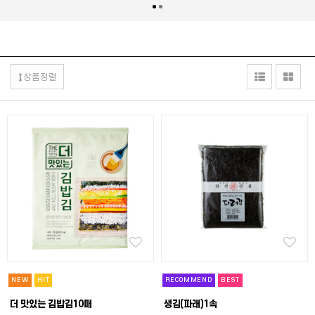
상품정렬
NEW
HIT
RECOMMEND
BEST
더 맛있는 김밥김10매
생김(파래)1속