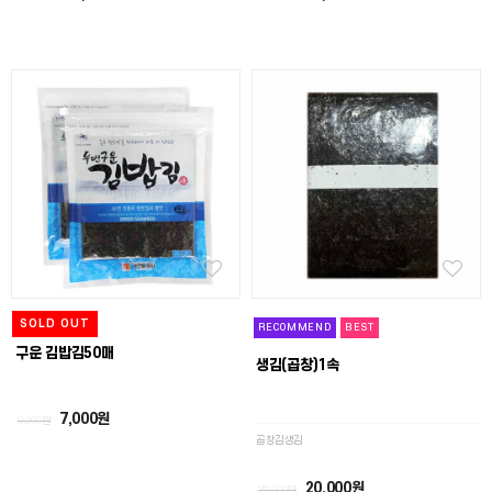
SOLD OUT
RECOMMEND
BEST
구운 김밥김50매
생김(곱창)1속
7,000원
9,000원
곱창김생김
20,000원
22,000원