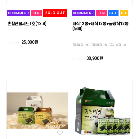
SOLD OUT
RECOMMEND
BEST
RECOMMEND
BEST
SALE
HIT
혼합선물세트1호(12.8)
파식12봉+재식12봉+곱창식12봉
(무배)
25,000원
32,000원
파래식탁12봉 / 재래식탁12봉 / 곱창식탁12봉
38,900원
42,000원