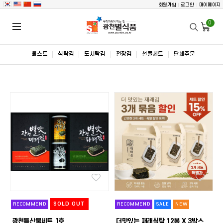
회원가입
로그인
마이페이지
0
베스트
식탁김
도시락김
전장김
선물세트
단체주문
SOLD OUT
RECOMMEND
RECOMMEND
SALE
NEW
광천특산물세트 1호
더맛있는 재래식탁 12봉 X 3박스