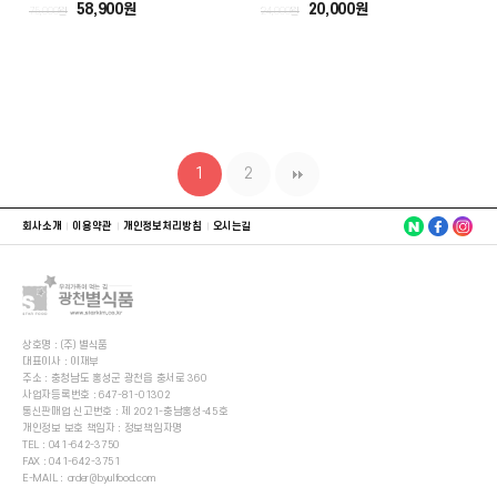
58,900원
20,000원
75,000원
24,000원
1
2
회사소개
이용약관
개인정보처리방침
오시는길
상호명 : (주) 별식품
대표이사 : 이재부
주소 : 충청남도 홍성군 광천읍 충서로 360
사업자등록번호 : 647-81-01302
통신판매업 신고번호 : 제 2021-충남홍성-45호
개인정보 보호 책임자 : 정보책임자명
TEL :
041-642-3750
FAX : 041-642-3751
E-MAIL :
order@byulfood.com