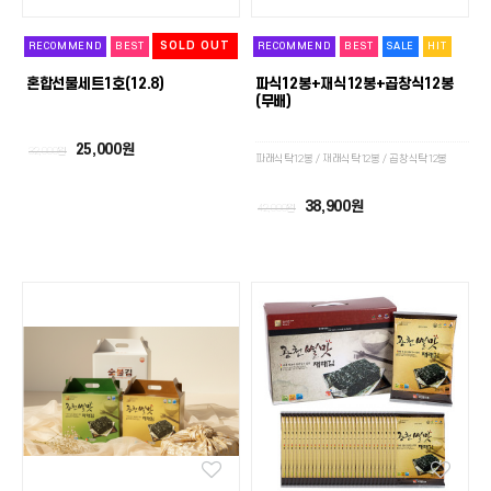
SOLD OUT
RECOMMEND
BEST
RECOMMEND
BEST
SALE
HIT
혼합선물세트1호(12.8)
파식12봉+재식12봉+곱창식12봉
(무배)
25,000원
32,000원
파래식탁12봉 / 재래식탁12봉 / 곱창식탁12봉
38,900원
42,000원