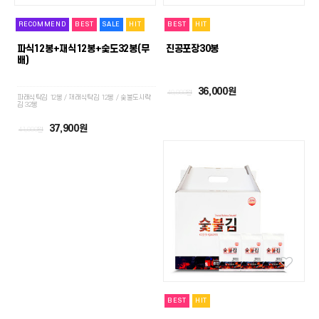
RECOMMEND
BEST
SALE
HIT
BEST
HIT
파식12봉+재식12봉+숯도32봉(무
진공포장30봉
배)
36,000원
40,000원
파래식탁김 12봉 / 재래식탁김 12봉 / 숯불도시락
김 32봉
37,900원
41,000원
BEST
HIT