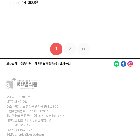
14,000원
17,000원
1
2
회사소개
이용약관
개인정보처리방침
오시는길
상호명 : (주) 별식품
대표이사 : 이재부
주소 : 충청남도 홍성군 광천읍 충서로 360
사업자등록번호 : 647-81-01302
통신판매업 신고번호 : 제 2021-충남홍성-45호
개인정보 보호 책임자 : 정보책임자명
TEL :
041-642-3750
FAX : 041-642-3751
E-MAIL :
order@byulfood.com