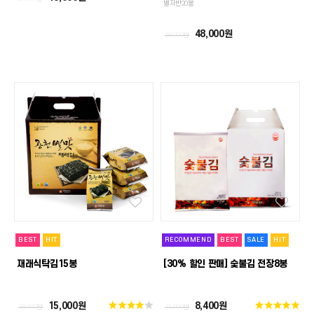
별자반20봉
48,000원
48,000원
BEST
HIT
RECOMMEND
BEST
SALE
HIT
재래식탁김15봉
[30% 할인 판매] 숯불김 전장8봉
15,000원
8,400원
18,000원
15,000원