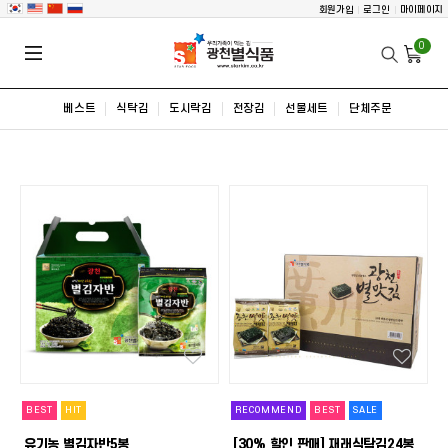
회원가입
로그인
마이페이지
0
베스트
식탁김
도시락김
전장김
선물세트
단체주문
BEST
HIT
RECOMMEND
BEST
SALE
유기농 별김자반5봉
[30% 할인 판매] 재래식탁김24봉