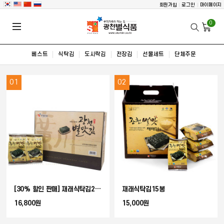
회원가입
로그인
마이페이지
0
베스트
식탁김
도시락김
전장김
선물세트
단체주문
01
02
[30% 할인 판매] 재래식탁김24봉
재래식탁김15봉
16,800원
15,000원