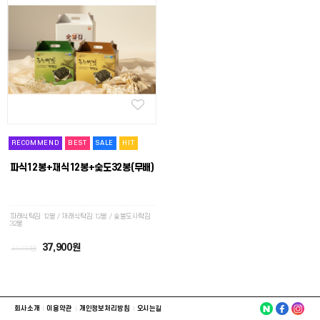
RECOMMEND
BEST
SALE
HIT
파식12봉+재식12봉+숯도32봉(무배)
파래식탁김 12봉 / 재래식탁김 12봉 / 숯불도시락김
32봉
37,900원
41,000원
회사소개
이용약관
개인정보처리방침
오시는길