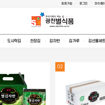
회원가입
로그인
마이페
도시락김
전장김
김자반
김가루
김선물세
02