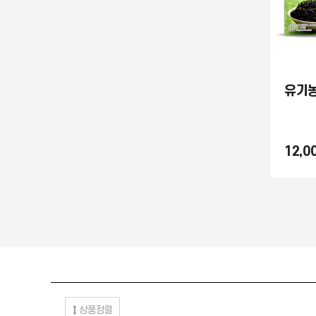
유기농
12,0
1
상품정렬