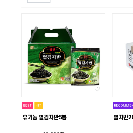
BEST
HIT
RECOMME
유기농 별김자반5봉
별자반2