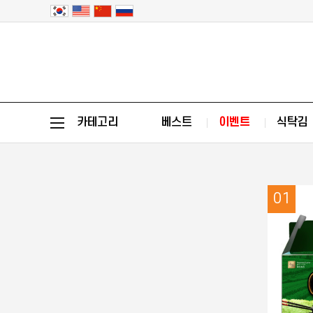
카테고리
베스트
이벤트
식탁김
01