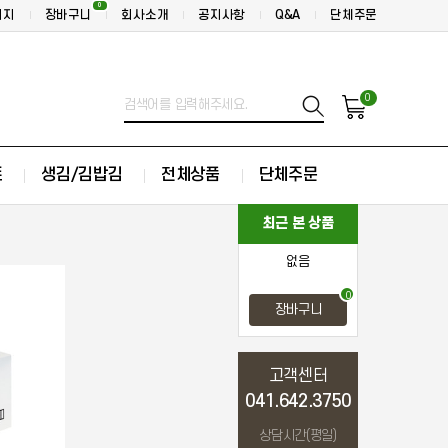
0
이지
장바구니
회사소개
공지사항
Q&A
단체주문
0
트
생김/김밥김
전체상품
단체주문
최근 본 상품
없음
0
장바구니
고객센터
041.642.3750
상담시간(평일)