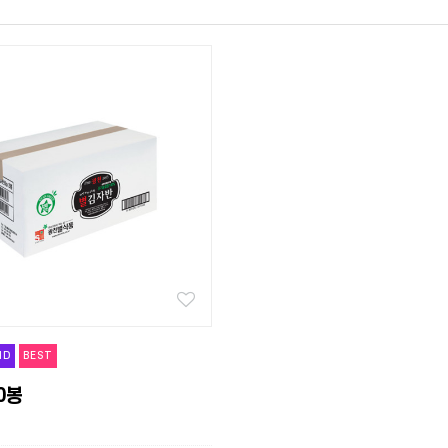
ND
BEST
0봉