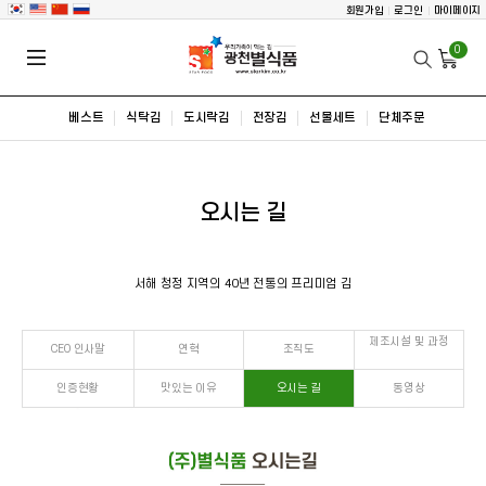
회원가입
로그인
마이페이지
0
베스트
식탁김
도시락김
전장김
선물세트
단체주문
오시는 길
서해 청정 지역의 40년 전통의 프리미엄 김
제조시설 및 과정
CEO 인사말
연혁
조직도
인증현황
맛있는 이유
오시는 길
동영상