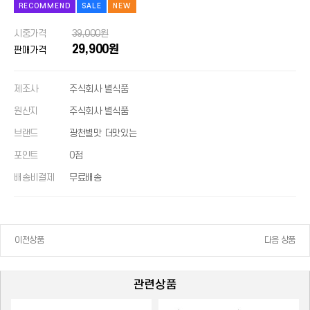
RECOMMEND
SALE
NEW
시중가격
39,000원
29,900원
판매가격
제조사
주식회사 별식품
원산지
주식회사 별식품
브랜드
광천별맛 더맛있는
포인트
0점
배송비결제
무료배송
이전상품
다음 상품
관련상품