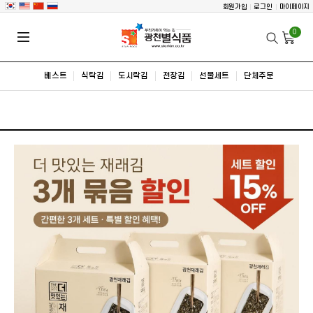
회원가입
로그인
마이페이지
0
베스트
식탁김
도시락김
전장김
선물세트
단체주문