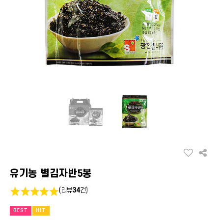
유기농 별김자반5봉
(리뷰
34
건)
BEST
HIT