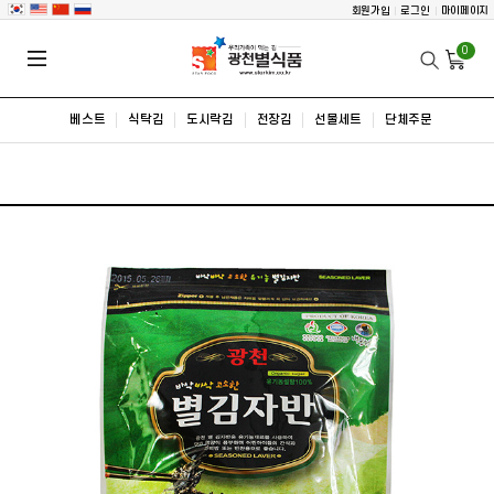
회원가입
로그인
마이페이지
0
베스트
식탁김
도시락김
전장김
선물세트
단체주문