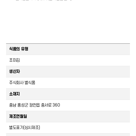
식품의 유형
조미김
생산자
주식회사 별식품
소재지
충남 홍성군 광천읍 충서로 360
제조연월일
별도표기(상시제조)