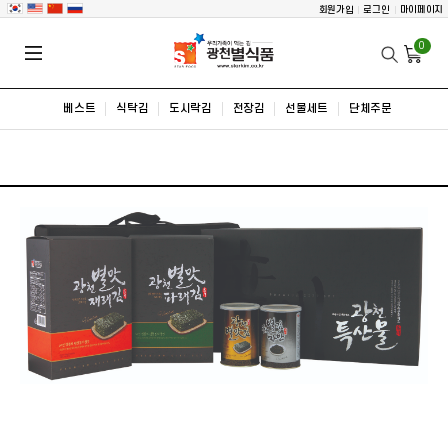
회원가입
로그인
마이페이지
0
베스트
식탁김
도시락김
전장김
선물세트
단체주문